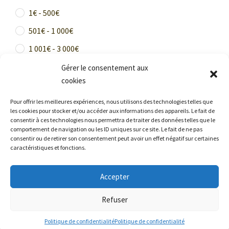
1€ - 500€
501€ - 1 000€
1 001€ - 3 000€
3 001€ et +
Gérer le consentement aux
cookies
Faire une offre
Réservé
Pour offrir les meilleures expériences, nous utilisons des technologies telles que
les cookies pour stocker et/ou accéder aux informations des appareils. Le fait de
Vendu
consentir à ces technologies nous permettra de traiter des données telles que le
comportement de navigation ou les ID uniques sur ce site. Le fait de ne pas
consentir ou de retirer son consentement peut avoir un effet négatif sur certaines
caractéristiques et fonctions.
Accepter
COPYRIGHT ALATELIER - GALERIE D'ART À
MONTFORT L'AMAURY -
POLITIQUE DE
Refuser
CONFIDENTIALITÉ
Politique de confidentialité
Politique de confidentialité